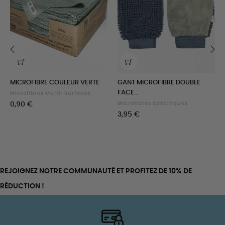
‹
›
MICROFIBRE COULEUR VERTE
GANT MICROFIBRE DOUBLE
FACE...
Microfibres Multi-Surfaces
Prix
0,90 €
Microfibres Spécifiques
Prix
3,95 €
REJOIGNEZ NOTRE COMMUNAUTÉ ET PROFITEZ DE 10% DE
RÉDUCTION !