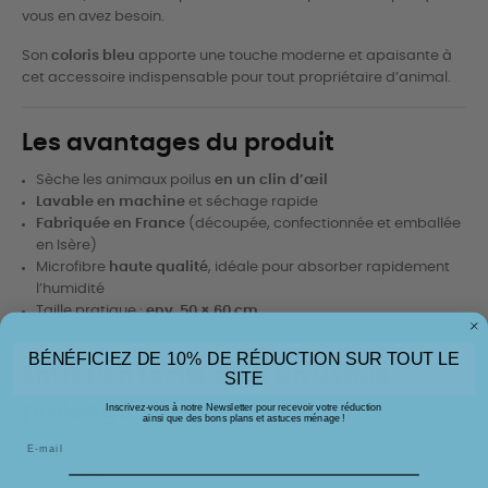
vous en avez besoin.
Son
coloris bleu
apporte une touche moderne et apaisante à
cet accessoire indispensable pour tout propriétaire d’animal.
Les avantages du produit
Sèche les animaux poilus
en un clin d’œil
Lavable en machine
et séchage rapide
Fabriquée en France
(découpée, confectionnée et emballée
en Isère)
Microfibre
haute qualité
, idéale pour absorber rapidement
l’humidité
Taille pratique :
env. 50 × 60 cm
BÉNÉFICIEZ DE 10% DE RÉDUCTION SUR TOUT LE
Entretien facile pour un usage
SITE
prolongé
Inscrivez-vous à notre Newsletter pour recevoir votre réduction
ainsi que des bons plans et astuces ménage !
Lavable en machine jusqu’à 40°C pour maintenir l’efficacité
des fibres.