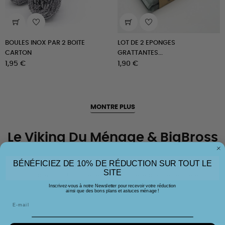
BOULES INOX PAR 2 BOITE
LOT DE 2 EPONGES
CARTON
GRATTANTES...
Prix
Prix
1,95 €
1,90 €
MONTRE PLUS
Le Viking Du Ménage & BigBross
BÉNÉFICIEZ DE 10% DE RÉDUCTION SUR TOUT LE
Un expert du ménage de l'émission "Cleaners" vous présente nos
SITE
microfibres ainsi qu'une recette naturelle pour les entretenir !
Inscrivez-vous à notre Newsletter pour recevoir votre réduction
ainsi que des bons plans et astuces ménage !