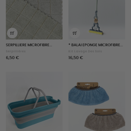
SERPILLIERE MICROFIBRE...
* BALAI EPONGE MICROFIBRE...
Serpillières
Kit Lavage Des Sols
Prix
Prix
6,50 €
16,50 €