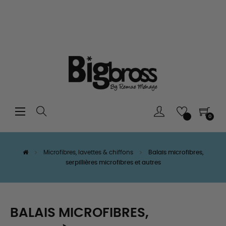
Basculer
☰
0
la
navigation
Microfibres, lavettes & chiffons
Balais microfibres,
serpillières microfibres et autres
BALAIS MICROFIBRES,