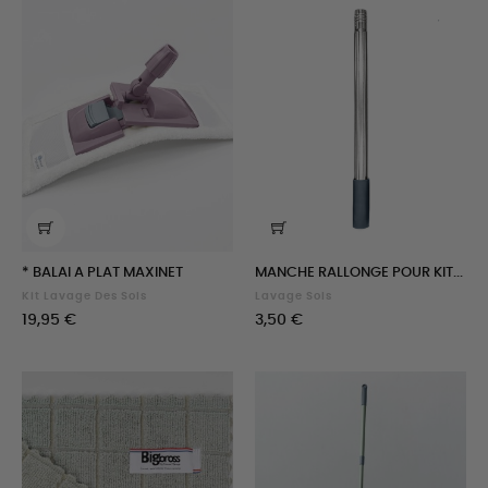
* BALAI A PLAT MAXINET
MANCHE RALLONGE POUR KIT...
Kit Lavage Des Sols
Lavage Sols
Prix
Prix
19,95 €
3,50 €