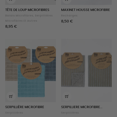
TÊTE DE LOUP MICROFIBRES
MAXINET HOUSSE MICROFIBRE
Balais Microfibres, Serpillières
Recharges
Prix
Microfibres Et Autres
8,50 €
Prix
8,95 €
SERPILLIÈRE MICROFIBRE
SERPILLIERE MICROFIBRE...
Serpillières
Serpillières