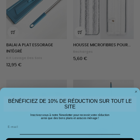
BALAI A PLAT ESSORAGE
HOUSSE MICROFIBRES POUR...
INTÉGRÉ
Recharges
Prix
Kit Lavage Des Sols
5,60 €
Prix
12,95 €
BÉNÉFICIEZ DE 10% DE RÉDUCTION SUR TOUT LE
SITE
Inscrivez-vous à notre Newsletter pour recevoir votre réduction
ainsi que des bons plans et astuces ménage !