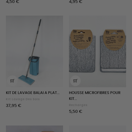
Prix
Prix
4,50 €
4,95 €
KIT DE LAVAGE BALAI A PLAT...
HOUSSE MICROFIBRES POUR
KIT...
Kit Lavage Des Sols
Prix
37,95 €
Recharges
Prix
5,50 €