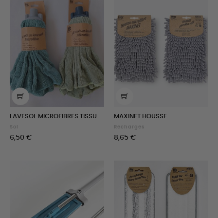
LAVESOL MICROFIBRES TISSU...
MAXINET HOUSSE...
Sol
Recharges
Prix
Prix
6,50 €
8,65 €