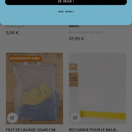
JE VEUX !
NON, MERCI
* HOUSSE MICROFIBRES PR...
KIT DE LAVAGE SPEED WASH
BIBAC
Recharges
Prix
5,50 €
Kit Lavage Des Sols
Prix
37,95 €
EXCLUSIVITÉ WEB !
FILET DE LAVAGE 30x40 CM...
RECHARGE POUR LE BALAI...