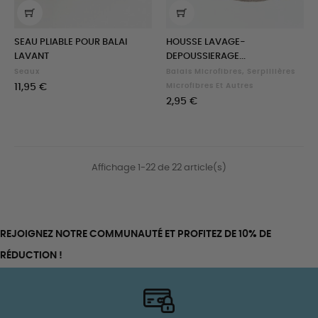
SEAU PLIABLE POUR BALAI
HOUSSE LAVAGE-
LAVANT
DEPOUSSIERAGE...
Seaux
Balais Microfibres, Serpillières
Prix
11,95 €
Microfibres Et Autres
Prix
2,95 €
Affichage 1-22 de 22 article(s)
REJOIGNEZ NOTRE COMMUNAUTÉ ET PROFITEZ DE 10% DE
RÉDUCTION !