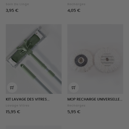
Soin Du Linge
Recharges
Prix
Prix
3,95 €
4,05 €
KIT LAVAGE DES VITRES...
MOP RECHARGE UNIVERSELLE...
Lavage Vitres
Recharges
Prix
Prix
15,95 €
5,95 €