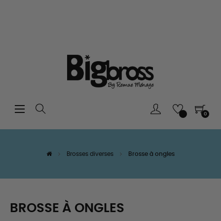
Basculer
☰
0
la
navigation
Brosses diverses
Brosse à ongles
BROSSE À ONGLES