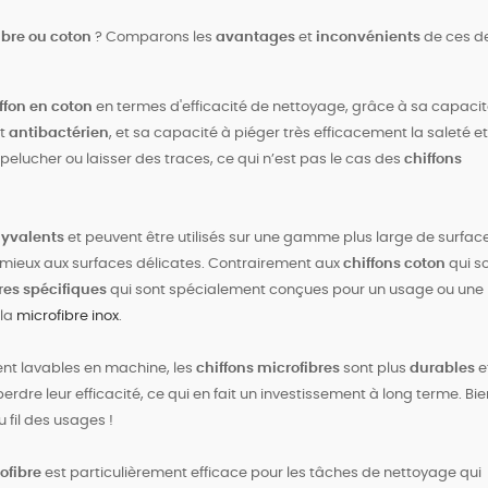
ibre ou coton
? Comparons les
avantages
et
inconvénients
de ces d
ffon en coton
en termes d'efficacité de nettoyage, grâce à sa capaci
t
antibactérien
, et sa capacité à piéger très efficacement la saleté et
pelucher ou laisser des traces, ce qui n’est pas le cas des
chiffons
lyvalents
et peuvent être utilisés sur une gamme plus large de surfac
 mieux aux surfaces délicates. Contrairement aux
chiffons coton
qui s
res spécifiques
qui sont spécialement conçues pour un usage ou une
 la
microfibre inox
.
ent lavables en machine, les
chiffons microfibres
sont plus
durables
e
dre leur efficacité, ce qui en fait un investissement à long terme. Bie
u fil des usages !
ofibre
est particulièrement efficace pour les tâches de nettoyage qui