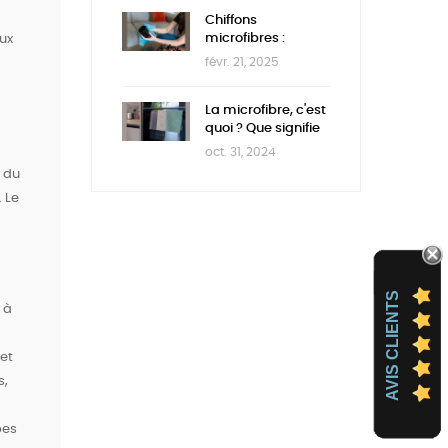
Chiffons
microfibres :
aux
comment les
févr. 21, 2025
nettoyer ?
La microfibre, c'est
quoi ? Que signifie
microfibre et
oct. 31, 2024
comment ça
du
marche ?
. Le
AVIS CLIENTS
 à
 et
s,
pes