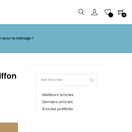
0
fon pour le ménage ?
iffon

Meilleurs articles
Derniers articles
Articles préférés