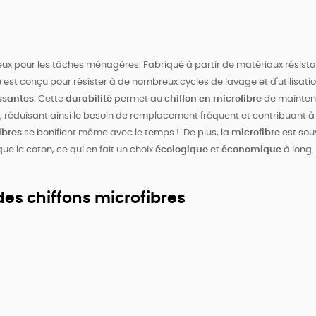
cieux pour les tâches ménagères. Fabriqué à partir de matériaux résist
e
est conçu pour résister à de nombreux cycles de lavage et d'utilisati
ssantes
. Cette
durabilité
permet au
chiffon en microfibre
de mainten
, réduisant ainsi le besoin de remplacement fréquent et contribuant à
ibres
se bonifient même avec le temps !
De plus, la
microfibre
est sou
ue le coton, ce qui en fait un choix
écologique
et
économique
à long
es chiffons microfibres
IEZ DE 10% DE RÉDUCTION SUR
SITE
Inscrivez-vous à notre Newsletter pour recevoir votre réduction
ainsi que des bons plans et astuces ménage !