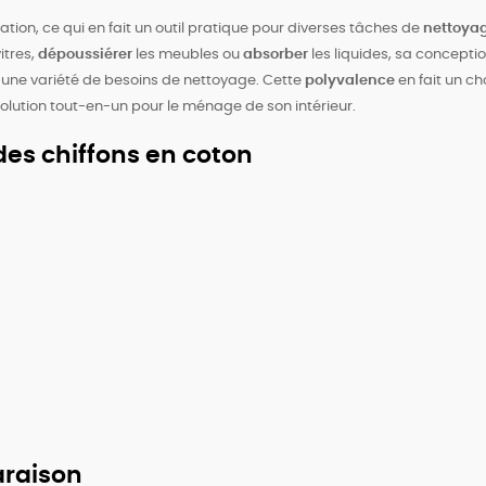
sation, ce qui en fait un outil pratique pour diverses tâches de
nettoya
itres,
dépoussiérer
les meubles ou
absorber
les liquides, sa concepti
à une variété de besoins de nettoyage. Cette
polyvalence
en fait un ch
solution tout-en-un pour le ménage de son intérieur.
es chiffons en coton
araison