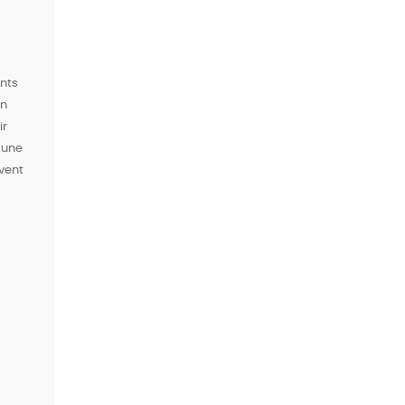
ants
on
ir
 une
vent
 TOUT LE