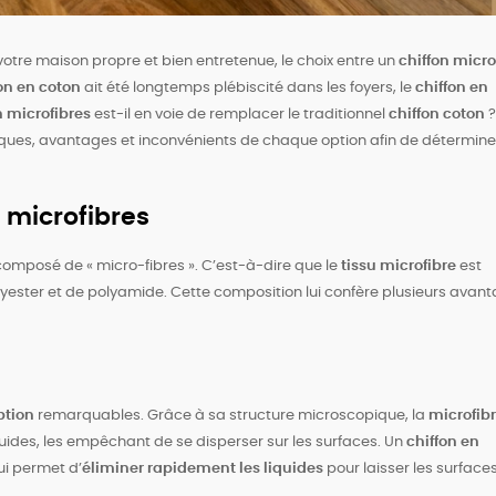
r votre maison propre et bien entretenue, le choix entre un
chiffon micro
on en coton
ait été longtemps plébiscité dans les foyers, le
chiffon en
n microfibres
est-il en voie de remplacer le traditionnel
chiffon coton
?
iques, avantages et inconvénients de chaque option afin de détermine
 microfibres
composé de « micro-fibres ». C’est-à-dire que le
tissu microfibre
est
lyester et de polyamide. Cette composition lui confère plusieurs avan
ption
remarquables. Grâce à sa structure microscopique, la
microfib
quides, les empêchant de se disperser sur les surfaces. Un
chiffon en
ui permet d’
éliminer rapidement les liquides
pour laisser les surface