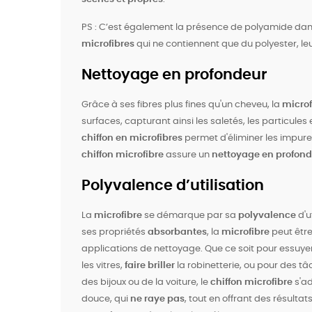
PS : C’est également la présence de polyamide dan
microfibres
qui ne contiennent que du polyester, le
Nettoyage en profondeur
Grâce à ses fibres plus fines qu'un cheveu, la
microf
surfaces, capturant ainsi les saletés, les particule
chiffon en microfibres
permet d'éliminer les impuret
chiffon microfibre
assure un
nettoyage en profon
Polyvalence d’utilisation
La
microfibre
se démarque par sa
polyvalence
d'u
ses propriétés
absorbantes
, la
microfibre
peut êtr
applications de nettoyage. Que ce soit pour essuye
les vitres,
faire briller
la robinetterie, ou pour des t
des bijoux ou de la voiture, le
chiffon microfibre
s'ad
douce, qui
ne raye pas
, tout en offrant des résultat