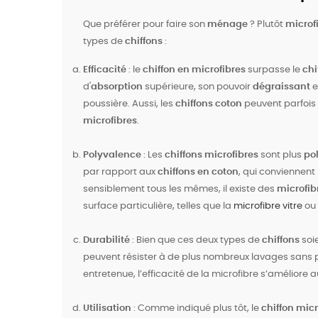
Que préférer pour faire son
ménage
? Plutôt
microf
types de
chiffons
:
Efficacité
: le
chiffon en microfibres
surpasse le
chi
d'
absorption
supérieure, son pouvoir
dégraissant
e
poussière. Aussi, les
chiffons coton
peuvent parfois 
microfibres
.
Polyvalence
: Les
chiffons microfibres
sont plus
po
par rapport aux
chiffons en coton
, qui conviennent
sensiblement tous les mêmes, il existe des
microfib
surface particulière, telles que la
microfibre vitre
ou
Durabilité
: Bien que ces deux types de
chiffons
soi
peuvent résister à de plus nombreux lavages sans per
entretenue, l’efficacité de la microfibre s’améliore a
Utilisation
: Comme indiqué plus tôt, le
chiffon micr