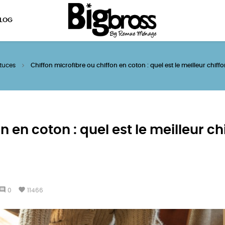
LOG
tuces
Chiffon microfibre ou chiffon en coton : quel est le meilleur chif
n en coton : quel est le meilleur ch
omment
favorite
0
11466