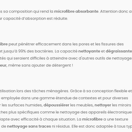
s sa composition qui rend la
microfibre absorbante
. Attention donc 
ur capacité d’absorption est réduite.
ibre
peut pénétrer efficacement dans les pores et les fissures des
s et jusqu’à 99% des bactéries. La capacité
nettoyante
et
dégraissante
és qui seraient difficiles à atteindre avec d'autres outils de nettoyage
deur
, même sans ajouter de détergent !
tilisation lors des tâches ménagères. Grâce à sa conception flexible et
e employée dans une gamme étendue de contextes et pour diverses
r les surfaces humides,
dépoussiérer
les meubles,
nettoyer
les miroirs
âches plus spécifiques comme le nettoyage des appareils électronique
apte avec efficacité à chaque situation. La
microfibre
a une texture
s de
nettoyage sans traces
ni résidus. Elle est donc adaptée à tous ty