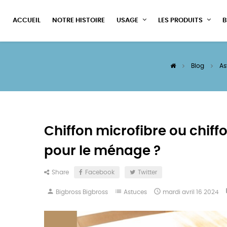
ACCUEIL
NOTRE HISTOIRE
USAGE
LES PRODUITS
B
Blog
As
Chiffon microfibre ou chiffo
pour le ménage ?
Share
Facebook
Twitter
person
list

c
Bigbross Bigbross
Astuces
mardi
avril
16
2024