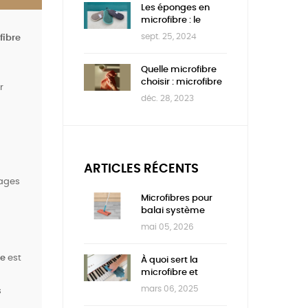
Les éponges en
microfibre : le
guide complet
sept. 25, 2024
fibre
pour une maison
propre et durable
Quelle microfibre
choisir : microfibre
r
fine, normale ou
déc. 28, 2023
épaisse ?
ARTICLES RÉCENTS
tages
Microfibres pour
balai système
lingettes :
mai 05, 2026
l’alternative
économique et
re
est
écologique
À quoi sert la
microfibre et
comment l’utiliser
mars 06, 2025
s
?