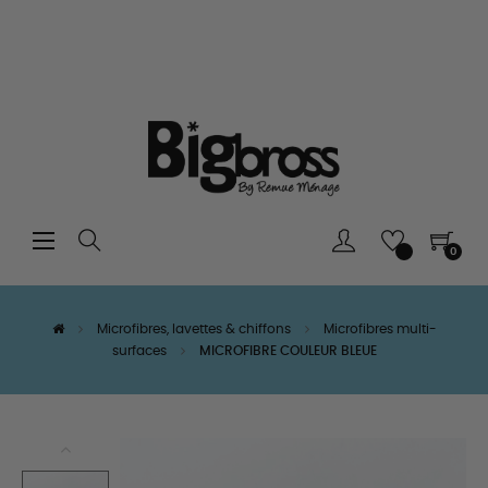
Basculer
☰
0
la
navigation
Microfibres, lavettes & chiffons
Microfibres multi-
surfaces
MICROFIBRE COULEUR BLEUE