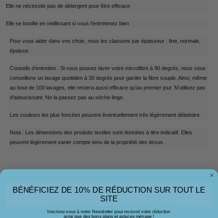
Elle ne nécessite pas de détergent pour être efficace
Elle se bonifie en vieillissant si vous l’entretenez bien
Pour vous aider dans vos choix, nous les classons par épaisseur : fine, normale,
épaisse.
Conseils d’entretien : Si vous pouvez laver votre microfibre à 90 degrés, nous vous
conseillons un lavage quotidien à 30 degrés pour garder la fibre souple. Ainsi, même
au bout de 100 lavages, elle restera aussi efficace qu’au premier jour. N’utilisez pas
d’adoucissant. Ne la passez pas au sèche-linge.
Les couleurs les plus foncées peuvent éventuellement très légèrement déteindre.
Nota : Les dimensions des produits textiles sont données à titre indicatif. Elles
peuvent légèrement varier compte tenu de la propriété des tissus.
BÉNÉFICIEZ DE 10% DE RÉDUCTION SUR TOUT LE
SITE
Vous pourriez aussi aimer
Inscrivez-vous à notre Newsletter pour recevoir votre réduction
ainsi que des bons plans et astuces ménage !