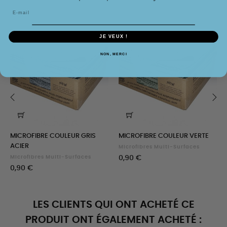
JE VEUX !
NON, MERCI
‹
›
MICROFIBRE COULEUR GRIS
MICROFIBRE COULEUR VERTE
ACIER
Microfibres Multi-Surfaces
Prix
Microfibres Multi-Surfaces
0,90 €
Prix
0,90 €
LES CLIENTS QUI ONT ACHETÉ CE
PRODUIT ONT ÉGALEMENT ACHETÉ :