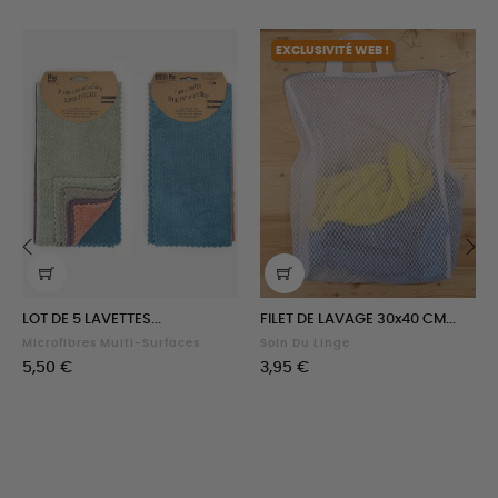
EXCLUSIVITÉ WEB !
‹
›
LOT DE 5 LAVETTES...
FILET DE LAVAGE 30x40 CM...
Microfibres Multi-Surfaces
Soin Du Linge
Prix
Prix
5,50 €
3,95 €