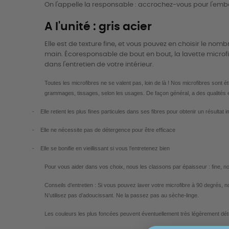
On l'appelle la responsable : accrochez-vous pour l'emba
A l'unité : gris acier
Elle est de texture fine, et vous pouvez en choisir le nom
main. Écoresponsable de bout en bout, la lavette micro
dans l'entretien de votre intérieur.
Toutes les microfibres ne se valent pas, loin de là ! Nos microfibres sont é
grammages, tissages, selon les usages. De façon général, a des qualités e
-
Elle retient les plus fines particules dans ses fibres pour obtenir un résultat
-
Elle ne nécessite pas de détergence pour être efficace
-
Elle se bonifie en vieillissant si vous l’entretenez bien
Pour vous aider dans vos choix, nous les classons par épaisseur : fine, n
Conseils d’entretien : Si vous pouvez laver votre microfibre à 90 degrés, n
N’utilisez pas d’adoucissant. Ne la passez pas au sèche-linge.
Les couleurs les plus foncées peuvent éventuellement très légèrement dét