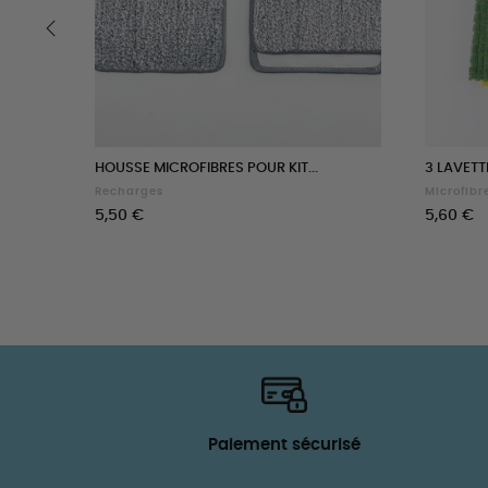
‹
HOUSSE MICROFIBRES POUR KIT...
3 LAVETT
Recharges
Microfibr
Prix
Prix
5,50 €
5,60 €
Paiement sécurisé