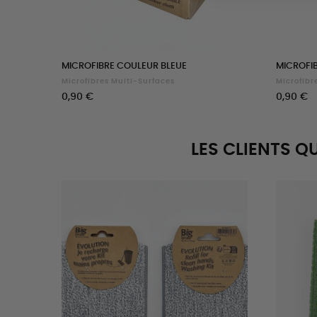
MICROFIBRE COULEUR BLEUE
MICROFI
Microfibres Multi-Surfaces
Microfibr
Prix
Prix
0,90 €
0,90 €
LES CLIENTS Q