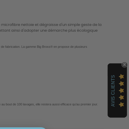
te microfibre nettoie et dégraisse d'un simple geste de la
mettant ainsi d'adopter une démarche plus écologique
 de fabrication. L
a gamme Big Bross® en propose de plusieurs
AVIS CLIENTS
 au bout de 100 lavages, elle restera aussi efficace qu’au premier jour.