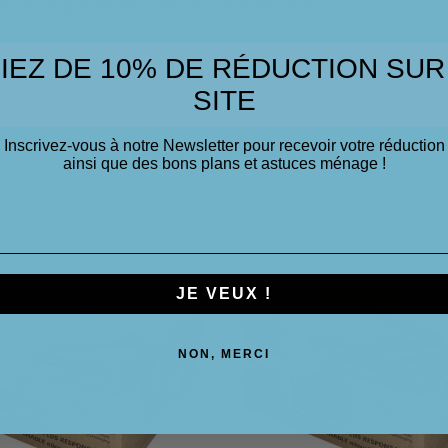
 Elles peuvent légèrement varier compte tenu de la propriété des tissus.
IEZ DE 10% DE RÉDUCTION SUR
SITE
Inscrivez-vous à notre Newsletter pour recevoir votre réduction
Vous pourriez aussi aimer
ainsi que des bons plans et astuces ménage !
JE VEUX !
NON, MERCI