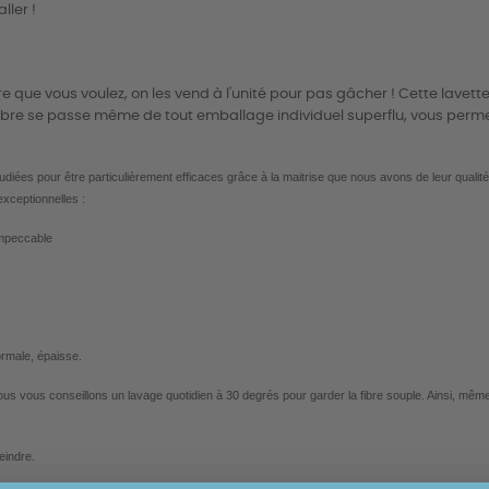
ller !
bre que vous voulez, on les vend à l'unité pour pas gâcher ! Cette lavet
fibre se passe même de tout emballage individuel superflu, vous per
tudiées pour être particulièrement efficaces grâce à la maitrise que nous avons de leur qualité
xceptionnelles :
 impeccable
ormale, épaisse.
ous vous conseillons un lavage quotidien à 30 degrés pour garder la fibre souple. Ainsi, même
eindre.