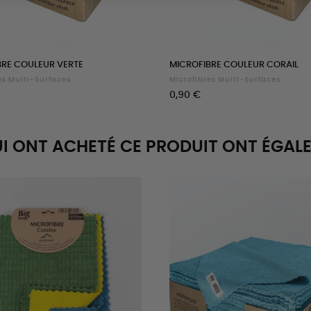
BRE COULEUR VERTE
MICROFIBRE COULEUR CORAIL
es Multi-Surfaces
Microfibres Multi-Surfaces
Prix
0,90 €
UI ONT ACHETÉ CE PRODUIT ONT ÉGAL