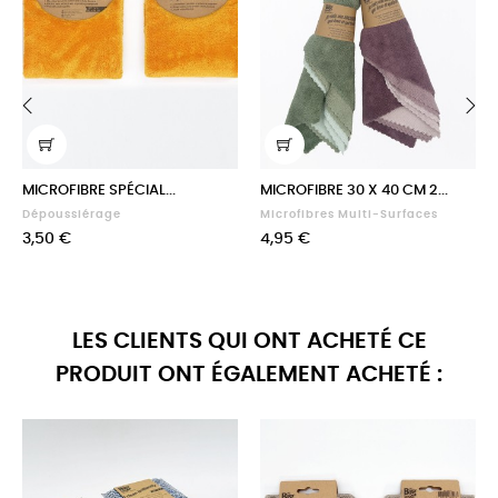
‹
›
MICROFIBRE SPÉCIAL...
MICROFIBRE 30 X 40 CM 2...
Dépoussiérage
Microfibres Multi-Surfaces
Prix
Prix
3,50 €
4,95 €
LES CLIENTS QUI ONT ACHETÉ CE
PRODUIT ONT ÉGALEMENT ACHETÉ :