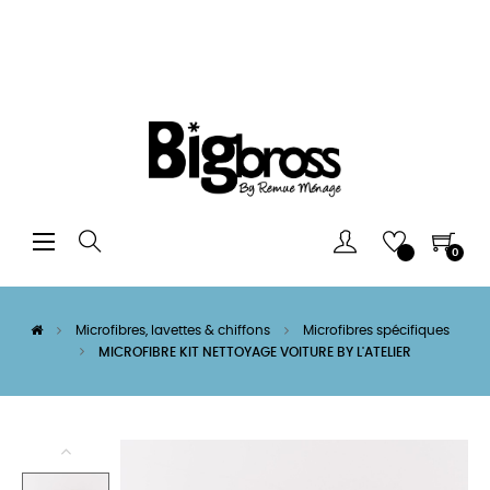
Basculer
☰
0
la
navigation
Microfibres, lavettes & chiffons
Microfibres spécifiques
MICROFIBRE KIT NETTOYAGE VOITURE BY L'ATELIER