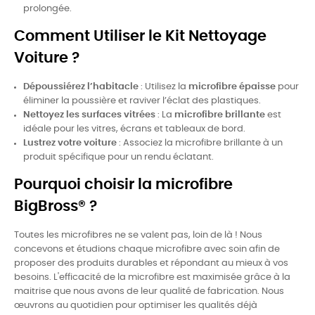
prolongée.
Comment Utiliser le Kit Nettoyage
Voiture ?
BÉNÉFICIEZ DE 10% DE RÉDUCTION SUR TOUT LE
Dépoussiérez l’habitacle
: Utilisez la
microfibre épaisse
pour
SITE
éliminer la poussière et raviver l’éclat des plastiques.
Inscrivez-vous à notre Newsletter pour recevoir votre réduction
Nettoyez les surfaces vitrées
: La
microfibre brillante
est
ainsi que des bons plans et astuces ménage !
idéale pour les vitres, écrans et tableaux de bord.
Lustrez votre voiture
: Associez la microfibre brillante à un
produit spécifique pour un rendu éclatant.
JE VEUX !
Pourquoi choisir la microfibre
NON, MERCI
BigBross® ?
Toutes les microfibres ne se valent pas, loin de là ! Nous
concevons et étudions chaque microfibre avec soin afin de
proposer des produits durables et répondant au mieux à vos
besoins. L'efficacité de la microfibre est maximisée grâce à la
maitrise que nous avons de leur qualité de fabrication. Nous
œuvrons au quotidien pour optimiser les qualités déjà