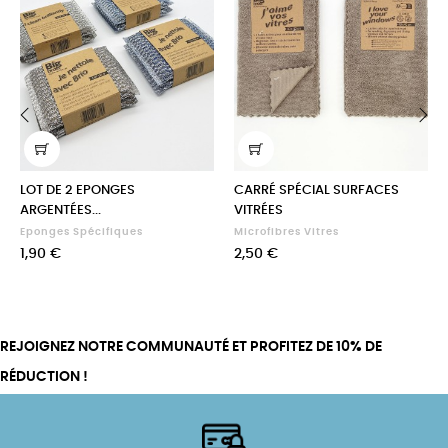
‹
›
LOT DE 2 EPONGES
CARRÉ SPÉCIAL SURFACES
ARGENTÉES...
VITRÉES
Eponges Spécifiques
Microfibres Vitres
Prix
Prix
1,90 €
2,50 €
REJOIGNEZ NOTRE COMMUNAUTÉ ET PROFITEZ DE 10% DE
RÉDUCTION !